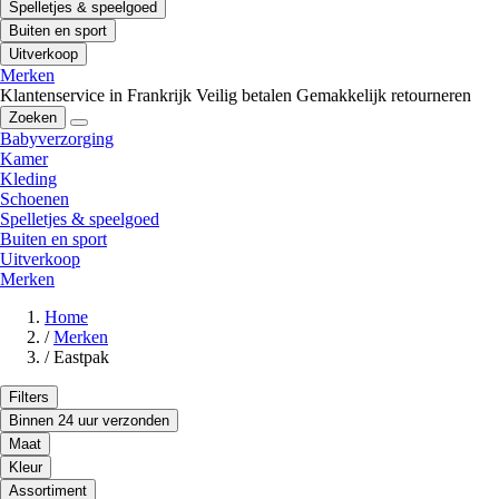
Spelletjes & speelgoed
Buiten en sport
Uitverkoop
Merken
Klantenservice in Frankrijk
Veilig betalen
Gemakkelijk retourneren
Zoeken
Babyverzorging
Kamer
Kleding
Schoenen
Spelletjes & speelgoed
Buiten en sport
Uitverkoop
Merken
Home
/
Merken
/
Eastpak
Filters
Binnen 24 uur verzonden
Maat
Kleur
Assortiment