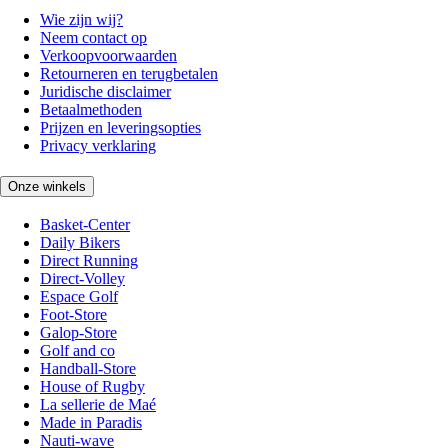
Wie zijn wij?
Neem contact op
Verkoopvoorwaarden
Retourneren en terugbetalen
Juridische disclaimer
Betaalmethoden
Prijzen en leveringsopties
Privacy verklaring
Onze winkels
Basket-Center
Daily Bikers
Direct Running
Direct-Volley
Espace Golf
Foot-Store
Galop-Store
Golf and co
Handball-Store
House of Rugby
La sellerie de Maé
Made in Paradis
Nauti-wave