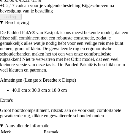
€ 55,00
€ 43,32
-21%
+€ 2,17
cadeau voor je volgende bestelling
Bijgeschreven na
bevestiging van je bestelling
Loading...
Beschrijving
De Padded Pak'r® van Eastpak is ons meest bekende model, dat een
frisse stijl combineert met een robuuste constructie, zodat je
gemakkelijk alles wat je nodig hebt voor een veilige reis mee kunt
nemen, groot of klein. De gewatteerde rug en ergonomische
schouderbanden maken het tot een van onze comfortabelste
rugzakken! Niet te verwarren met het Orbit-model, dat een veel
kleinere versie van deze tas is. De Padded Pak'r® is beschikbaar in
veel kleuren en patronen.
Afmetingen (Lengte x Breedte x Diepte)
40.0 cm x 30.0 cm x 18.0 cm
Extra's
Groot hoofdcompartiment, ritszak aan de voorkant, comfortabele
gewatteerde rug, dikke en gewatteerde schouderbanden.
Aanvullende informatie
Merk
Eastpak