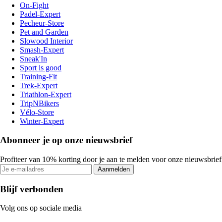
On-Fight
Padel-Expert
Pecheur-Store
Pet and Garden
Slowood Interior
Smash-Expert
Sneak'In
Sport is good
Training-Fit
Trek-Expert
Triathlon-Expert
TripNBikers
Vélo-Store
Winter-Expert
Abonneer je op onze nieuwsbrief
Profiteer van 10% korting door je aan te melden voor onze nieuwsbrief
Aanmelden
Blijf verbonden
Volg ons op sociale media