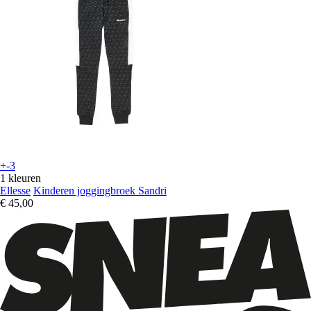
+-3
1 kleuren
Ellesse
Kinderen joggingbroek Sandri
€ 45,00