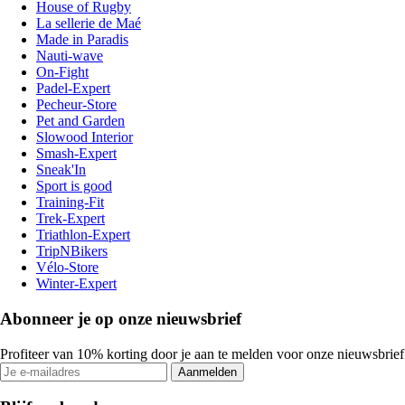
House of Rugby
La sellerie de Maé
Made in Paradis
Nauti-wave
On-Fight
Padel-Expert
Pecheur-Store
Pet and Garden
Slowood Interior
Smash-Expert
Sneak'In
Sport is good
Training-Fit
Trek-Expert
Triathlon-Expert
TripNBikers
Vélo-Store
Winter-Expert
Abonneer je op onze nieuwsbrief
Profiteer van 10% korting door je aan te melden voor onze nieuwsbrief
Aanmelden