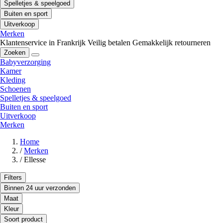
Spelletjes & speelgoed
Buiten en sport
Uitverkoop
Merken
Klantenservice in Frankrijk
Veilig betalen
Gemakkelijk retourneren
Zoeken
Babyverzorging
Kamer
Kleding
Schoenen
Spelletjes & speelgoed
Buiten en sport
Uitverkoop
Merken
Home
/
Merken
/
Ellesse
Filters
Binnen 24 uur verzonden
Maat
Kleur
Soort product