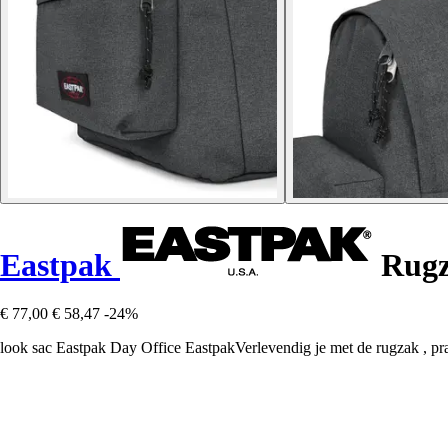
Eastpak
Rugz
€ 77,00
€ 58,47
-24%
look sac Eastpak Day Office EastpakVerlevendig je met de rugzak , pra