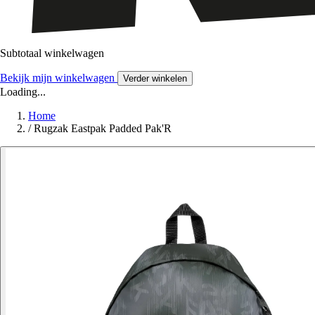
Subtotaal winkelwagen
Bekijk mijn winkelwagen
Verder winkelen
Loading...
Home
/
Rugzak Eastpak Padded Pak'R