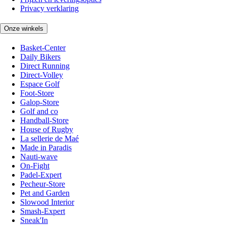
Privacy verklaring
Onze winkels
Basket-Center
Daily Bikers
Direct Running
Direct-Volley
Espace Golf
Foot-Store
Galop-Store
Golf and co
Handball-Store
House of Rugby
La sellerie de Maé
Made in Paradis
Nauti-wave
On-Fight
Padel-Expert
Pecheur-Store
Pet and Garden
Slowood Interior
Smash-Expert
Sneak'In