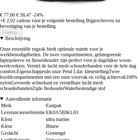
€ 77,00
€ 58,47
-24%
+€ 2,92
cadeau voor je volgende bestelling
Bijgeschreven na
bevestiging van je bestelling
Loading...
Beschrijving
Onze essentiële rugzak biedt optimale ruimte voor je
werkbenodigdheden. De twee compartimenten, geïntegreerde
laptopsleeve en flessenhouder zijn perfect voor je dagelijkse woon-
werkverkeer. Verstel de lucht mesh schouderbanden voor de hele dag
comfort.EigenschappenIn onze Petal Lilac kleurstellingTwee
hoofdcompartimenten met een ruim voorvak en veilig achtervak100%
nylonGevoerde achterkant en verstelbare lucht mesh
schouderbandenZijde fleshouderWaterbestendige stof
Aanvullende informatie
Merk
Eastpak
Leveranciersreferentie
EK0A5BIKL83
Kleur
ultra marine
Kleur
Blauw
Geslacht
Gemengd
Leeftijdsgroep
Volwassene