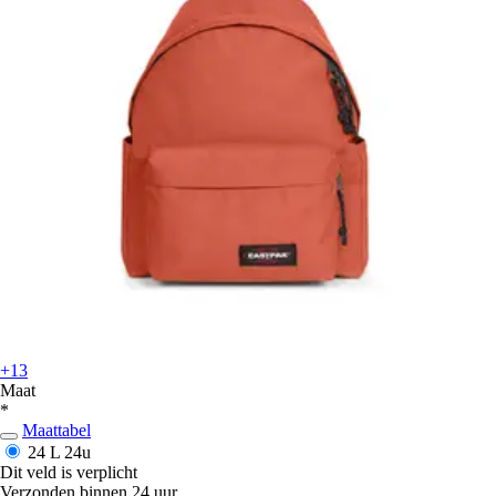
+13
Maat
*
Maattabel
24 L
24u
Dit veld is verplicht
Verzonden binnen 24 uur