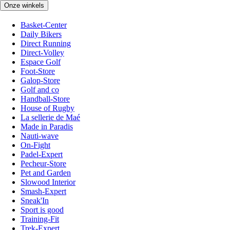
Onze winkels
Basket-Center
Daily Bikers
Direct Running
Direct-Volley
Espace Golf
Foot-Store
Galop-Store
Golf and co
Handball-Store
House of Rugby
La sellerie de Maé
Made in Paradis
Nauti-wave
On-Fight
Padel-Expert
Pecheur-Store
Pet and Garden
Slowood Interior
Smash-Expert
Sneak'In
Sport is good
Training-Fit
Trek-Expert