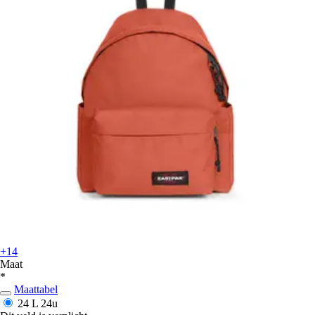
+14
Maat
*
Maattabel
24 L
24u