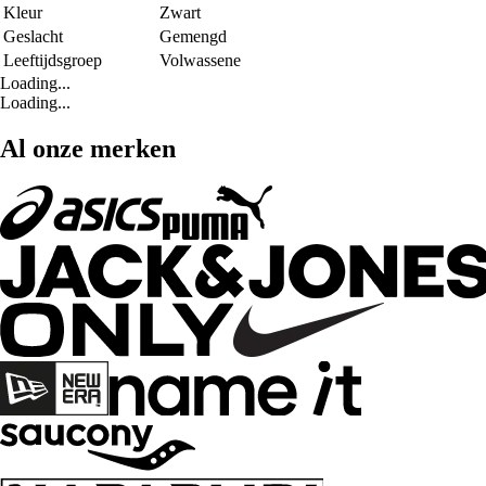
Kleur
Zwart
Geslacht
Gemengd
Leeftijdsgroep
Volwassene
Loading...
Loading...
Al onze merken