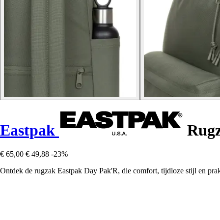
Eastpak
Rugz
€ 65,00
€ 49,88
-23%
Ontdek de rugzak Eastpak Day Pak'R, die comfort, tijdloze stijl en prak