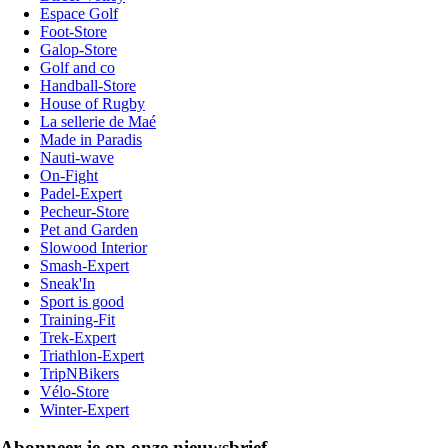
Espace Golf
Foot-Store
Galop-Store
Golf and co
Handball-Store
House of Rugby
La sellerie de Maé
Made in Paradis
Nauti-wave
On-Fight
Padel-Expert
Pecheur-Store
Pet and Garden
Slowood Interior
Smash-Expert
Sneak'In
Sport is good
Training-Fit
Trek-Expert
Triathlon-Expert
TripNBikers
Vélo-Store
Winter-Expert
Abonneer je op onze nieuwsbrief