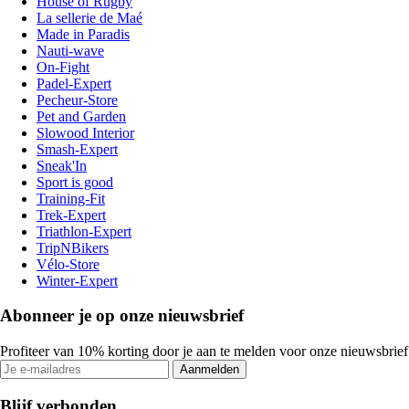
House of Rugby
La sellerie de Maé
Made in Paradis
Nauti-wave
On-Fight
Padel-Expert
Pecheur-Store
Pet and Garden
Slowood Interior
Smash-Expert
Sneak'In
Sport is good
Training-Fit
Trek-Expert
Triathlon-Expert
TripNBikers
Vélo-Store
Winter-Expert
Abonneer je op onze nieuwsbrief
Profiteer van 10% korting door je aan te melden voor onze nieuwsbrief
Aanmelden
Blijf verbonden