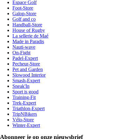
Espace Golf
Foot-Store
Galop-Store
Golf and co
Handball-Store
House of Rugby
La sellerie de Maé
Made in Paradis
Nauti-wave
On-Fight
Padel-Expert
Pecheur-Store
Pet and Garden
Slowood Interior
Smash-Expert
Sneak'In
Sport is good
Training-Fit
Trek-Expert
Triathlon-Expert
TripNBikers
Vélo-Store
Winter-Expert
Abonneer je op onze nieuwsbrief