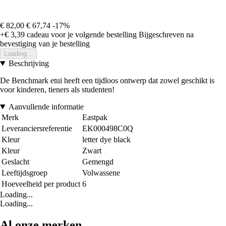
€ 82,00
€ 67,74
-17%
+€ 3,39
cadeau voor je volgende bestelling
Bijgeschreven na
bevestiging van je bestelling
Loading...
Beschrijving
De Benchmark etui heeft een tijdloos ontwerp dat zowel geschikt is
voor kinderen, tieners als studenten!
Aanvullende informatie
Merk
Eastpak
Leveranciersreferentie
EK000498C0Q
Kleur
letter dye black
Kleur
Zwart
Geslacht
Gemengd
Leeftijdsgroep
Volwassene
Hoeveelheid per product
6
Loading...
Loading...
Al onze merken