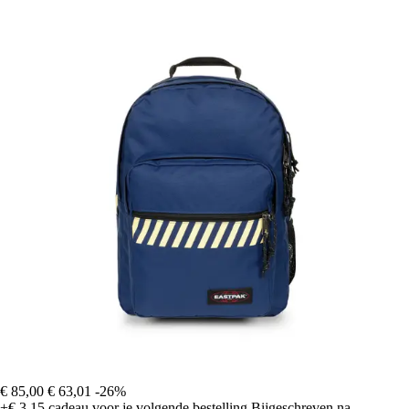
€ 85,00
€ 63,01
-26%
+€ 3,15
cadeau voor je volgende bestelling
Bijgeschreven na