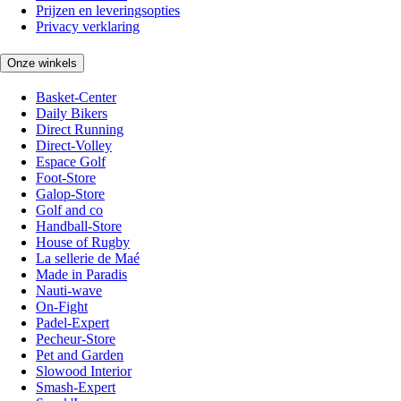
Prijzen en leveringsopties
Privacy verklaring
Onze winkels
Basket-Center
Daily Bikers
Direct Running
Direct-Volley
Espace Golf
Foot-Store
Galop-Store
Golf and co
Handball-Store
House of Rugby
La sellerie de Maé
Made in Paradis
Nauti-wave
On-Fight
Padel-Expert
Pecheur-Store
Pet and Garden
Slowood Interior
Smash-Expert