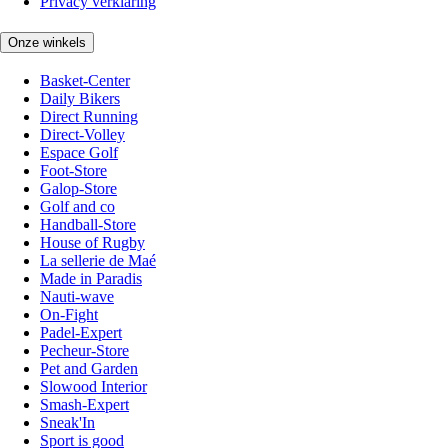
Privacy verklaring
Onze winkels
Basket-Center
Daily Bikers
Direct Running
Direct-Volley
Espace Golf
Foot-Store
Galop-Store
Golf and co
Handball-Store
House of Rugby
La sellerie de Maé
Made in Paradis
Nauti-wave
On-Fight
Padel-Expert
Pecheur-Store
Pet and Garden
Slowood Interior
Smash-Expert
Sneak'In
Sport is good