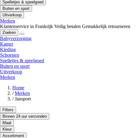
Spelletjes & speelgoed
Buiten en sport
Uitverkoop
Merken
Klantenservice in Frankrijk
Veilig betalen
Gemakkelijk retourneren
Zoeken
Babyverzorging
Kamer
Kleding
Schoenen
Spelletjes & speelgoed
Buiten en sport
Uitverkoop
Merken
Home
/
Merken
/
Jansport
Filters
Binnen 24 uur verzonden
Maat
Kleur
Assortiment