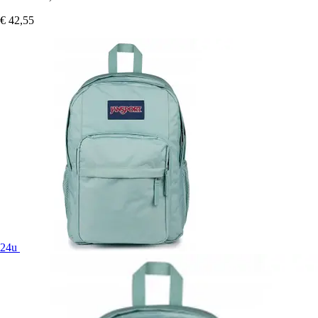
€ 42,55
24u