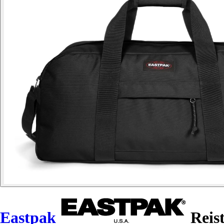
Eastpak
Reist