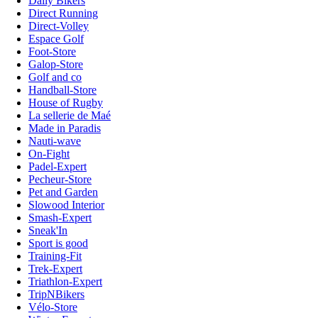
Daily Bikers
Direct Running
Direct-Volley
Espace Golf
Foot-Store
Galop-Store
Golf and co
Handball-Store
House of Rugby
La sellerie de Maé
Made in Paradis
Nauti-wave
On-Fight
Padel-Expert
Pecheur-Store
Pet and Garden
Slowood Interior
Smash-Expert
Sneak'In
Sport is good
Training-Fit
Trek-Expert
Triathlon-Expert
TripNBikers
Vélo-Store