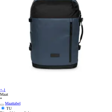
+-1
Maat
*
Maattabel
TU