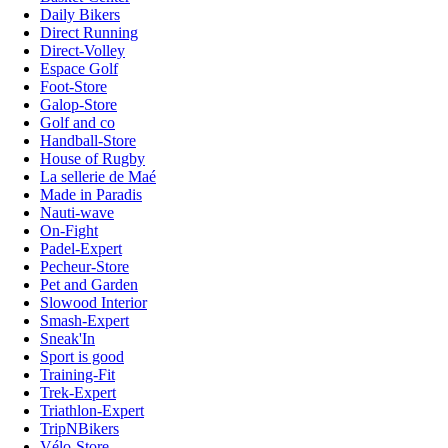
Daily Bikers
Direct Running
Direct-Volley
Espace Golf
Foot-Store
Galop-Store
Golf and co
Handball-Store
House of Rugby
La sellerie de Maé
Made in Paradis
Nauti-wave
On-Fight
Padel-Expert
Pecheur-Store
Pet and Garden
Slowood Interior
Smash-Expert
Sneak'In
Sport is good
Training-Fit
Trek-Expert
Triathlon-Expert
TripNBikers
Vélo-Store