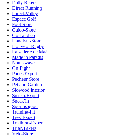
Daily Bikers
Direct Running
Direct-Volley
Espace Golf
Foot-Store
Galop-Store
Golf and co
Handball-Store
House of Rugby
La sellerie de Maé
Made in Paradis
Nauti-wave
On-Fight
Padel-Expert
Pecheur-Store
Pet and Garden
Slowood Interior
Smash-Expert
Sneak'In
Sport is good
Training-Fit
Trek-Expert
Triathlon-Expert
TripNBikers
Vélo-Store