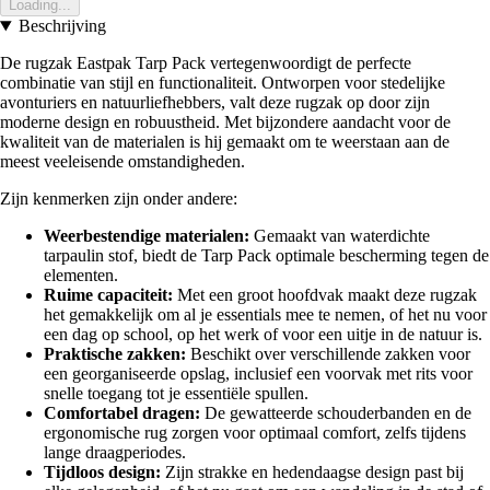
Loading...
Beschrijving
De rugzak Eastpak Tarp Pack vertegenwoordigt de perfecte
combinatie van stijl en functionaliteit. Ontworpen voor stedelijke
avonturiers en natuurliefhebbers, valt deze rugzak op door zijn
moderne design en robuustheid. Met bijzondere aandacht voor de
kwaliteit van de materialen is hij gemaakt om te weerstaan aan de
meest veeleisende omstandigheden.
Zijn kenmerken zijn onder andere:
Weerbestendige materialen:
Gemaakt van waterdichte
tarpaulin stof, biedt de Tarp Pack optimale bescherming tegen de
elementen.
Ruime capaciteit:
Met een groot hoofdvak maakt deze rugzak
het gemakkelijk om al je essentials mee te nemen, of het nu voor
een dag op school, op het werk of voor een uitje in de natuur is.
Praktische zakken:
Beschikt over verschillende zakken voor
een georganiseerde opslag, inclusief een voorvak met rits voor
snelle toegang tot je essentiële spullen.
Comfortabel dragen:
De gewatteerde schouderbanden en de
ergonomische rug zorgen voor optimaal comfort, zelfs tijdens
lange draagperiodes.
Tijdloos design:
Zijn strakke en hedendaagse design past bij