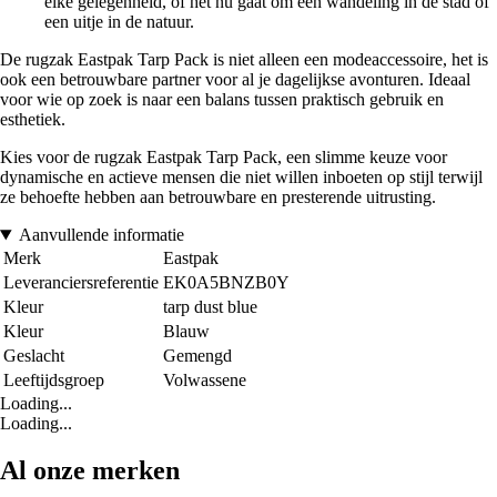
elke gelegenheid, of het nu gaat om een wandeling in de stad of
een uitje in de natuur.
De rugzak Eastpak Tarp Pack is niet alleen een modeaccessoire, het is
ook een betrouwbare partner voor al je dagelijkse avonturen. Ideaal
voor wie op zoek is naar een balans tussen praktisch gebruik en
esthetiek.
Kies voor de rugzak Eastpak Tarp Pack, een slimme keuze voor
dynamische en actieve mensen die niet willen inboeten op stijl terwijl
ze behoefte hebben aan betrouwbare en presterende uitrusting.
Aanvullende informatie
Merk
Eastpak
Leveranciersreferentie
EK0A5BNZB0Y
Kleur
tarp dust blue
Kleur
Blauw
Geslacht
Gemengd
Leeftijdsgroep
Volwassene
Loading...
Loading...
Al onze merken