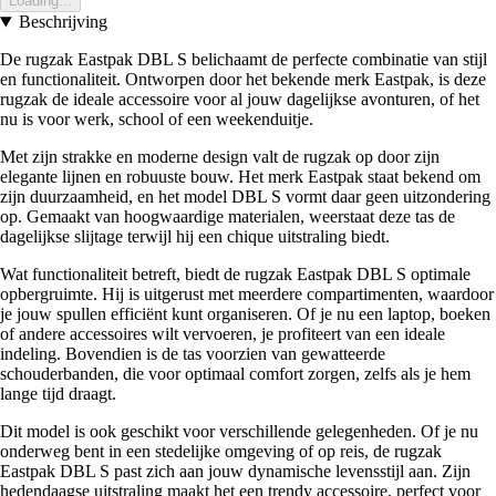
Loading...
Beschrijving
De rugzak Eastpak DBL S belichaamt de perfecte combinatie van stijl
en functionaliteit. Ontworpen door het bekende merk Eastpak, is deze
rugzak de ideale accessoire voor al jouw dagelijkse avonturen, of het
nu is voor werk, school of een weekenduitje.
Met zijn strakke en moderne design valt de rugzak op door zijn
elegante lijnen en robuuste bouw. Het merk Eastpak staat bekend om
zijn duurzaamheid, en het model DBL S vormt daar geen uitzondering
op. Gemaakt van hoogwaardige materialen, weerstaat deze tas de
dagelijkse slijtage terwijl hij een chique uitstraling biedt.
Wat functionaliteit betreft, biedt de rugzak Eastpak DBL S optimale
opbergruimte. Hij is uitgerust met meerdere compartimenten, waardoor
je jouw spullen efficiënt kunt organiseren. Of je nu een laptop, boeken
of andere accessoires wilt vervoeren, je profiteert van een ideale
indeling. Bovendien is de tas voorzien van gewatteerde
schouderbanden, die voor optimaal comfort zorgen, zelfs als je hem
lange tijd draagt.
Dit model is ook geschikt voor verschillende gelegenheden. Of je nu
onderweg bent in een stedelijke omgeving of op reis, de rugzak
Eastpak DBL S past zich aan jouw dynamische levensstijl aan. Zijn
hedendaagse uitstraling maakt het een trendy accessoire, perfect voor