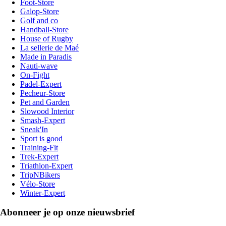
Foot-Store
Galop-Store
Golf and co
Handball-Store
House of Rugby
La sellerie de Maé
Made in Paradis
Nauti-wave
On-Fight
Padel-Expert
Pecheur-Store
Pet and Garden
Slowood Interior
Smash-Expert
Sneak'In
Sport is good
Training-Fit
Trek-Expert
Triathlon-Expert
TripNBikers
Vélo-Store
Winter-Expert
Abonneer je op onze nieuwsbrief