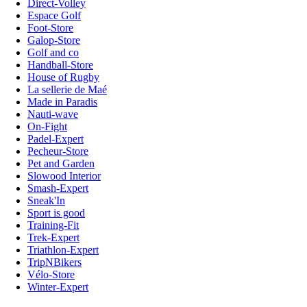
Direct-Volley
Espace Golf
Foot-Store
Galop-Store
Golf and co
Handball-Store
House of Rugby
La sellerie de Maé
Made in Paradis
Nauti-wave
On-Fight
Padel-Expert
Pecheur-Store
Pet and Garden
Slowood Interior
Smash-Expert
Sneak'In
Sport is good
Training-Fit
Trek-Expert
Triathlon-Expert
TripNBikers
Vélo-Store
Winter-Expert