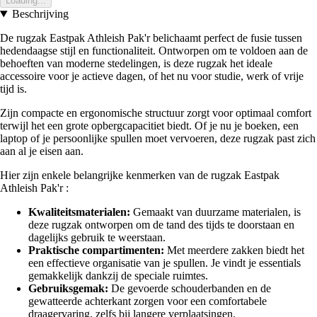
Loading...
Beschrijving
De rugzak Eastpak Athleish Pak'r belichaamt perfect de fusie tussen
hedendaagse stijl en functionaliteit. Ontworpen om te voldoen aan de
behoeften van moderne stedelingen, is deze rugzak het ideale
accessoire voor je actieve dagen, of het nu voor studie, werk of vrije
tijd is.
Zijn compacte en ergonomische structuur zorgt voor optimaal comfort
terwijl het een grote opbergcapacitiet biedt. Of je nu je boeken, een
laptop of je persoonlijke spullen moet vervoeren, deze rugzak past zich
aan al je eisen aan.
Hier zijn enkele belangrijke kenmerken van de rugzak Eastpak
Athleish Pak'r :
Kwaliteitsmaterialen:
Gemaakt van duurzame materialen, is
deze rugzak ontworpen om de tand des tijds te doorstaan en
dagelijks gebruik te weerstaan.
Praktische compartimenten:
Met meerdere zakken biedt het
een effectieve organisatie van je spullen. Je vindt je essentials
gemakkelijk dankzij de speciale ruimtes.
Gebruiksgemak:
De gevoerde schouderbanden en de
gewatteerde achterkant zorgen voor een comfortabele
draagervaring, zelfs bij langere verplaatsingen.