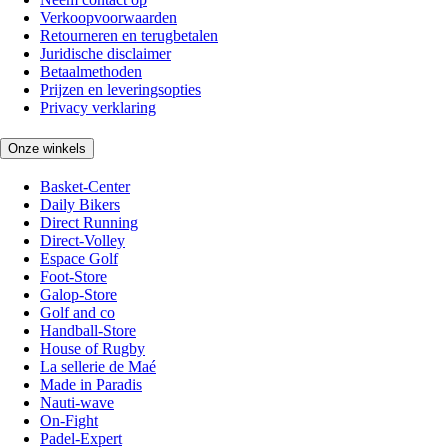
Verkoopvoorwaarden
Retourneren en terugbetalen
Juridische disclaimer
Betaalmethoden
Prijzen en leveringsopties
Privacy verklaring
Onze winkels
Basket-Center
Daily Bikers
Direct Running
Direct-Volley
Espace Golf
Foot-Store
Galop-Store
Golf and co
Handball-Store
House of Rugby
La sellerie de Maé
Made in Paradis
Nauti-wave
On-Fight
Padel-Expert