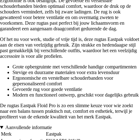
Ergonomie is ook belangrijk. De gevoerde en verstelbare
schouderbanden bieden optimaal comfort, waardoor de druk op de
schouders vermindert, zelfs bij zware ladingen. De rug is ook
gewatteerd voor betere ventilatie en om overmatig zweten te
voorkomen. Deze rugtas past perfect bij jouw lichaamsvorm en
garandeert een aangenaam draagcomfort gedurende de dag.
Of het nu voor werk, studie of vrije tijd is, deze rugtas Eastpak voldoet
aan de eisen van veelzijdig gebruik. Zijn strakke en hedendaagse stijl
past gemakkelijk bij verschillende outfits, waardoor het een veelzijdig
accessoire is voor alle profielen.
Grote opbergruimte met verschillende handige compartimenten
Stevige en duurzame materialen voor extra levensduur
Ergonomische en verstelbare schouderbanden voor
gepersonaliseerd comfort
Gevoerde rug voor goede ventilatie
Modern en functioneel ontwerp, geschikt voor dagelijks gebruik
De rugtas Eastpak Floid Pro is zo een slimme keuze voor wie zoekt
naar een balans tussen praktisch nut, comfort en esthetiek, terwijl je
profiteert van de erkende kwaliteit van het merk Eastpak.
Aanvullende informatie
Merk
Eastpak