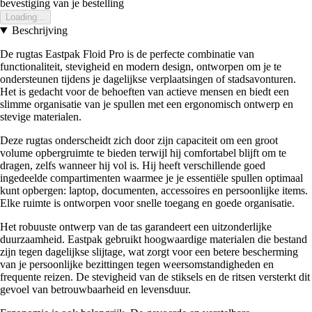
bevestiging van je bestelling
Loading...
Beschrijving
De rugtas Eastpak Floid Pro is de perfecte combinatie van
functionaliteit, stevigheid en modern design, ontworpen om je te
ondersteunen tijdens je dagelijkse verplaatsingen of stadsavonturen.
Het is gedacht voor de behoeften van actieve mensen en biedt een
slimme organisatie van je spullen met een ergonomisch ontwerp en
stevige materialen.
Deze rugtas onderscheidt zich door zijn capaciteit om een groot
volume opbergruimte te bieden terwijl hij comfortabel blijft om te
dragen, zelfs wanneer hij vol is. Hij heeft verschillende goed
ingedeelde compartimenten waarmee je je essentiële spullen optimaal
kunt opbergen: laptop, documenten, accessoires en persoonlijke items.
Elke ruimte is ontworpen voor snelle toegang en goede organisatie.
Het robuuste ontwerp van de tas garandeert een uitzonderlijke
duurzaamheid. Eastpak gebruikt hoogwaardige materialen die bestand
zijn tegen dagelijkse slijtage, wat zorgt voor een betere bescherming
van je persoonlijke bezittingen tegen weersomstandigheden en
frequente reizen. De stevigheid van de stiksels en de ritsen versterkt dit
gevoel van betrouwbaarheid en levensduur.