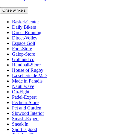
Onze winkels
Basket-Center
Daily Bikers
Direct Running
Direct-Volley
Espace Golf
Foot-Store
Galop-Store
Golf and co
Handball-Store
House of Rugby
La sellerie de Maé
Made in Paradis
Nauti-wave
On-Fight
Padel-Expert
Pecheur-Store
Pet and Garden
Slowood Interior
Smash-Expert
Sneak'In
Sport is good