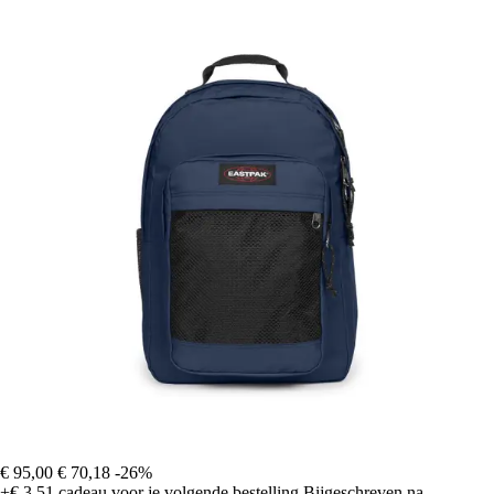
€ 95,00
€ 70,18
-26%
+€ 3,51
cadeau voor je volgende bestelling
Bijgeschreven na