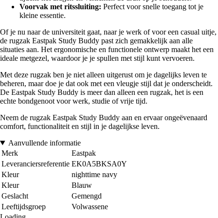
Voorvak met ritssluiting:
Perfect voor snelle toegang tot je
kleine essentie.
Of je nu naar de universiteit gaat, naar je werk of voor een casual uitje,
de rugzak Eastpak Study Buddy past zich gemakkelijk aan alle
situaties aan. Het ergonomische en functionele ontwerp maakt het een
ideale metgezel, waardoor je je spullen met stijl kunt vervoeren.
Met deze rugzak ben je niet alleen uitgerust om je dagelijks leven te
beheren, maar doe je dat ook met een vleugje stijl dat je onderscheidt.
De Eastpak Study Buddy is meer dan alleen een rugzak, het is een
echte bondgenoot voor werk, studie of vrije tijd.
Neem de rugzak Eastpak Study Buddy aan en ervaar ongeëvenaard
comfort, functionaliteit en stijl in je dagelijkse leven.
Aanvullende informatie
Merk
Eastpak
Leveranciersreferentie
EK0A5BKSA0Y
Kleur
nighttime navy
Kleur
Blauw
Geslacht
Gemengd
Leeftijdsgroep
Volwassene
Loading...