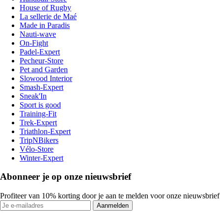
House of Rugby
La sellerie de Maé
Made in Paradis
Nauti-wave
On-Fight
Padel-Expert
Pecheur-Store
Pet and Garden
Slowood Interior
Smash-Expert
Sneak'In
Sport is good
Training-Fit
Trek-Expert
Triathlon-Expert
TripNBikers
Vélo-Store
Winter-Expert
Abonneer je op onze nieuwsbrief
Profiteer van 10% korting door je aan te melden voor onze nieuwsbrief
Aanmelden