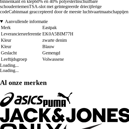
binnenkant en klep60% en 40% polyesterInschuifbare
schouderriemenTSA-slot met geïntegreerde driecijferige
codeCabinmaat geaccepteerd door de meeste luchtvaartmaatschappijen
Aanvullende informatie
Merk
Eastpak
Leveranciersreferentie
EK0A5BIM77H
Kleur
zwarte denim
Kleur
Blauw
Geslacht
Gemengd
Leeftijdsgroep
Volwassene
Loading...
Loading...
Al onze merken