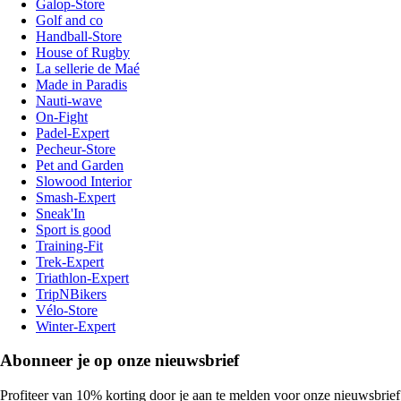
Galop-Store
Golf and co
Handball-Store
House of Rugby
La sellerie de Maé
Made in Paradis
Nauti-wave
On-Fight
Padel-Expert
Pecheur-Store
Pet and Garden
Slowood Interior
Smash-Expert
Sneak'In
Sport is good
Training-Fit
Trek-Expert
Triathlon-Expert
TripNBikers
Vélo-Store
Winter-Expert
Abonneer je op onze nieuwsbrief
Profiteer van 10% korting door je aan te melden voor onze nieuwsbrief