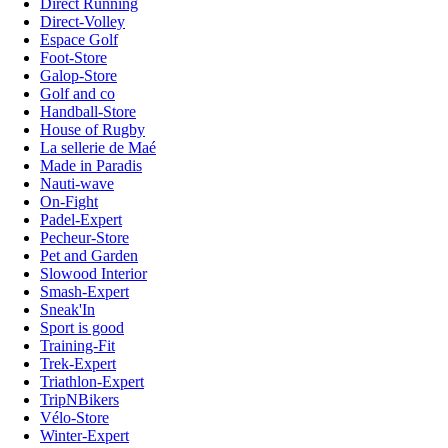
Direct Running
Direct-Volley
Espace Golf
Foot-Store
Galop-Store
Golf and co
Handball-Store
House of Rugby
La sellerie de Maé
Made in Paradis
Nauti-wave
On-Fight
Padel-Expert
Pecheur-Store
Pet and Garden
Slowood Interior
Smash-Expert
Sneak'In
Sport is good
Training-Fit
Trek-Expert
Triathlon-Expert
TripNBikers
Vélo-Store
Winter-Expert