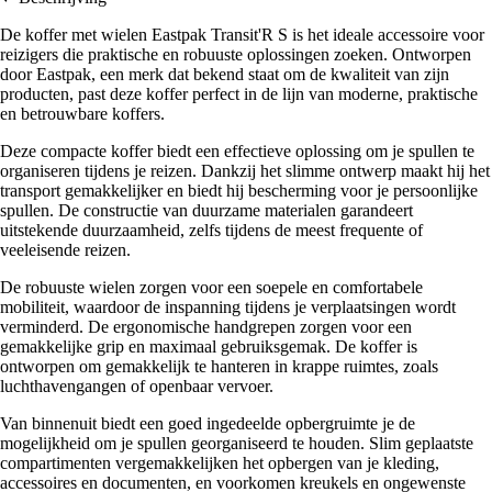
De koffer met wielen Eastpak Transit'R S is het ideale accessoire voor
reizigers die praktische en robuuste oplossingen zoeken. Ontworpen
door Eastpak, een merk dat bekend staat om de kwaliteit van zijn
producten, past deze koffer perfect in de lijn van moderne, praktische
en betrouwbare koffers.
Deze compacte koffer biedt een effectieve oplossing om je spullen te
organiseren tijdens je reizen. Dankzij het slimme ontwerp maakt hij het
transport gemakkelijker en biedt hij bescherming voor je persoonlijke
spullen. De constructie van duurzame materialen garandeert
uitstekende duurzaamheid, zelfs tijdens de meest frequente of
veeleisende reizen.
De robuuste wielen zorgen voor een soepele en comfortabele
mobiliteit, waardoor de inspanning tijdens je verplaatsingen wordt
verminderd. De ergonomische handgrepen zorgen voor een
gemakkelijke grip en maximaal gebruiksgemak. De koffer is
ontworpen om gemakkelijk te hanteren in krappe ruimtes, zoals
luchthavengangen of openbaar vervoer.
Van binnenuit biedt een goed ingedeelde opbergruimte je de
mogelijkheid om je spullen georganiseerd te houden. Slim geplaatste
compartimenten vergemakkelijken het opbergen van je kleding,
accessoires en documenten, en voorkomen kreukels en ongewenste