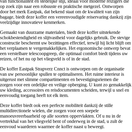
van functionaliteit en stedelijke stijl, ideaal voor moderne reizigers die
op zoek zijn naar een robuuste en praktische metgezel. Ontworpen
door het merk Eastpak, dat bekend staat om de kwaliteit van zijn
bagage, biedt deze koffer een vereenvoudigde reiservaring dankzij zijn
veelzijdige innovatieve kenmerken.
Gemaakt van duurzame materialen, biedt deze koffer uitstekende
schokbestendigheid en slijtvastheid voor dagelijks gebruik. De stevige
constructie beschermt uw bezittingen effectief, terwijl hij licht blijft om
het verplaatsen te vergemakkelijken. Het ergonomische ontwerp bevat
een verstelbare telescoopgreep, die optimaal comfort biedt tijdens uw
reizen, of het nu op het vliegveld is of in de stad.
De koffer Eastpak Strapverz Cnnct is ontworpen om de organisatie
van uw persoonlijke spullen te optimaliseren. Het ruime interieur is
uitgerust met slimme compartimenten en bevestigingsriemen die
zorgen voor een ordelijke en veilige opberging. U kunt zo gemakkelijk
uw kleding, accessoires en reisdocumenten scheiden, terwijl u snel en
eenvoudig toegang heeft tot elk item.
Deze koffer biedt ook een perfecte mobiliteit dankzij de stille
multidirectionele wielen, die zorgen voor een soepele
manoeuvreerbaarheid op alle soorten oppervlakten. Of u nu in de
vertrekhal van het vliegveld bent of onderweg in de stad, u zult de
eenvoud waarderen waarmee de koffer naast u beweegt.