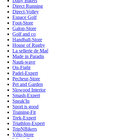
Daily Bikers
Direct Running
Direct-Volley
Espace Golf
Foot-Store
Galop-Store
Golf and co
Handball-Store
House of Rugby
La sellerie de Maé
Made in Paradis
Nauti-wave
On-Fight
Padel-Expert
Pecheur-Store
Pet and Garden
Slowood Interior
Smash-Expert
Sneak'In
Sport is good
Training-Fit
Trek-Expert
Triathlon-Expert
TripNBikers
Vélo-Store