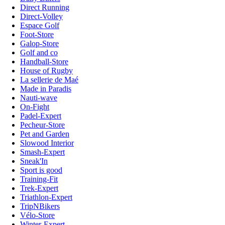
Direct Running
Direct-Volley
Espace Golf
Foot-Store
Galop-Store
Golf and co
Handball-Store
House of Rugby
La sellerie de Maé
Made in Paradis
Nauti-wave
On-Fight
Padel-Expert
Pecheur-Store
Pet and Garden
Slowood Interior
Smash-Expert
Sneak'In
Sport is good
Training-Fit
Trek-Expert
Triathlon-Expert
TripNBikers
Vélo-Store
Winter-Expert