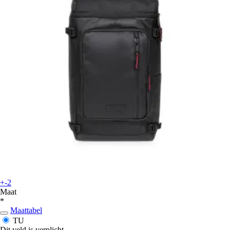
+-2
Maat
*
Maattabel
TU
Dit veld is verplicht