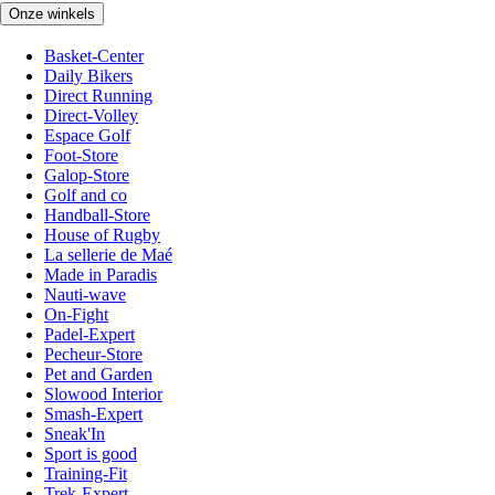
Onze winkels
Basket-Center
Daily Bikers
Direct Running
Direct-Volley
Espace Golf
Foot-Store
Galop-Store
Golf and co
Handball-Store
House of Rugby
La sellerie de Maé
Made in Paradis
Nauti-wave
On-Fight
Padel-Expert
Pecheur-Store
Pet and Garden
Slowood Interior
Smash-Expert
Sneak'In
Sport is good
Training-Fit
Trek-Expert