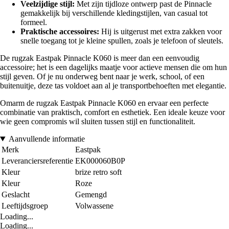
Veelzijdige stijl:
Met zijn tijdloze ontwerp past de Pinnacle
gemakkelijk bij verschillende kledingstijlen, van casual tot
formeel.
Praktische accessoires:
Hij is uitgerust met extra zakken voor
snelle toegang tot je kleine spullen, zoals je telefoon of sleutels.
De rugzak Eastpak Pinnacle K060 is meer dan een eenvoudig
accessoire; het is een dagelijks maatje voor actieve mensen die om hun
stijl geven. Of je nu onderweg bent naar je werk, school, of een
buitenuitje, deze tas voldoet aan al je transportbehoeften met elegantie.
Omarm de rugzak Eastpak Pinnacle K060 en ervaar een perfecte
combinatie van praktisch, comfort en esthetiek. Een ideale keuze voor
wie geen compromis wil sluiten tussen stijl en functionaliteit.
Aanvullende informatie
Merk
Eastpak
Leveranciersreferentie
EK000060B0P
Kleur
brize retro soft
Kleur
Roze
Geslacht
Gemengd
Leeftijdsgroep
Volwassene
Loading...
Loading...