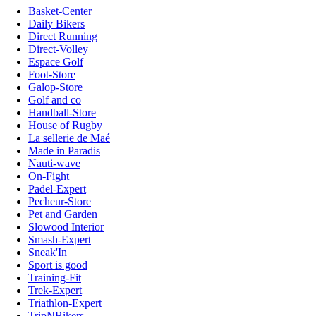
Basket-Center
Daily Bikers
Direct Running
Direct-Volley
Espace Golf
Foot-Store
Galop-Store
Golf and co
Handball-Store
House of Rugby
La sellerie de Maé
Made in Paradis
Nauti-wave
On-Fight
Padel-Expert
Pecheur-Store
Pet and Garden
Slowood Interior
Smash-Expert
Sneak'In
Sport is good
Training-Fit
Trek-Expert
Triathlon-Expert
TripNBikers