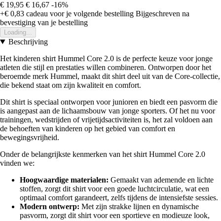
€ 19,95
€ 16,67
-16%
+€ 0,83
cadeau voor je volgende bestelling
Bijgeschreven na
bevestiging van je bestelling
Loading...
Beschrijving
Het kinderen shirt Hummel Core 2.0 is de perfecte keuze voor jonge
atleten die stijl en prestaties willen combineren. Ontworpen door het
beroemde merk Hummel, maakt dit shirt deel uit van de Core-collectie,
die bekend staat om zijn kwaliteit en comfort.
Dit shirt is speciaal ontworpen voor junioren en biedt een pasvorm die
is aangepast aan de lichaamsbouw van jonge sporters. Of het nu voor
trainingen, wedstrijden of vrijetijdsactiviteiten is, het zal voldoen aan
de behoeften van kinderen op het gebied van comfort en
bewegingsvrijheid.
Onder de belangrijkste kenmerken van het shirt Hummel Core 2.0
vinden we:
Hoogwaardige materialen:
Gemaakt van ademende en lichte
stoffen, zorgt dit shirt voor een goede luchtcirculatie, wat een
optimaal comfort garandeert, zelfs tijdens de intensiefste sessies.
Modern ontwerp:
Met zijn strakke lijnen en dynamische
pasvorm, zorgt dit shirt voor een sportieve en modieuze look,