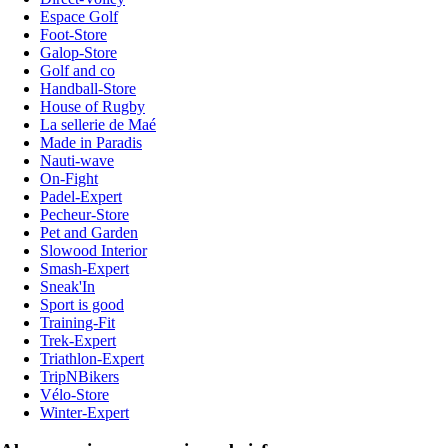
Espace Golf
Foot-Store
Galop-Store
Golf and co
Handball-Store
House of Rugby
La sellerie de Maé
Made in Paradis
Nauti-wave
On-Fight
Padel-Expert
Pecheur-Store
Pet and Garden
Slowood Interior
Smash-Expert
Sneak'In
Sport is good
Training-Fit
Trek-Expert
Triathlon-Expert
TripNBikers
Vélo-Store
Winter-Expert