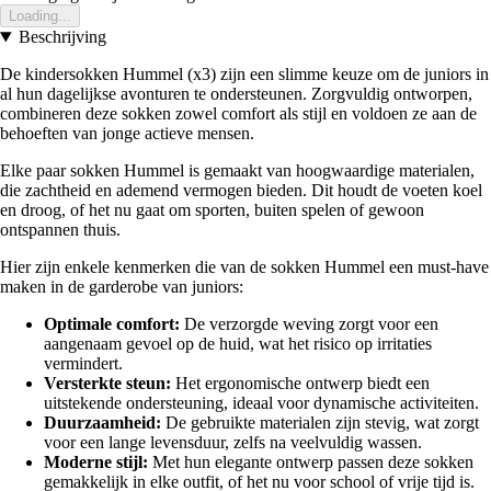
Loading...
Beschrijving
De kindersokken Hummel (x3) zijn een slimme keuze om de juniors in
al hun dagelijkse avonturen te ondersteunen. Zorgvuldig ontworpen,
combineren deze sokken zowel comfort als stijl en voldoen ze aan de
behoeften van jonge actieve mensen.
Elke paar sokken Hummel is gemaakt van hoogwaardige materialen,
die zachtheid en ademend vermogen bieden. Dit houdt de voeten koel
en droog, of het nu gaat om sporten, buiten spelen of gewoon
ontspannen thuis.
Hier zijn enkele kenmerken die van de sokken Hummel een must-have
maken in de garderobe van juniors:
Optimale comfort:
De verzorgde weving zorgt voor een
aangenaam gevoel op de huid, wat het risico op irritaties
vermindert.
Versterkte steun:
Het ergonomische ontwerp biedt een
uitstekende ondersteuning, ideaal voor dynamische activiteiten.
Duurzaamheid:
De gebruikte materialen zijn stevig, wat zorgt
voor een lange levensduur, zelfs na veelvuldig wassen.
Moderne stijl:
Met hun elegante ontwerp passen deze sokken
gemakkelijk in elke outfit, of het nu voor school of vrije tijd is.