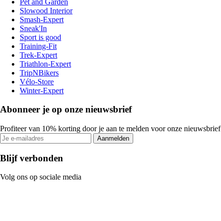
Pet and Garden
Slowood Interior
Smash-Expert
Sneak'In
Sport is good
Training-Fit
Trek-Expert
Triathlon-Expert
TripNBikers
Vélo-Store
Winter-Expert
Abonneer je op onze nieuwsbrief
Profiteer van 10% korting door je aan te melden voor onze nieuwsbrief
Aanmelden
Blijf verbonden
Volg ons op sociale media