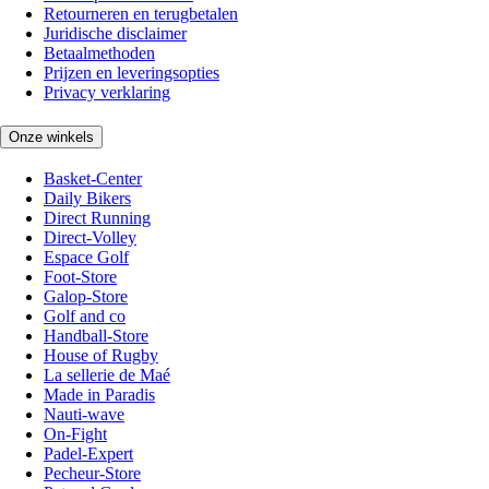
Retourneren en terugbetalen
Juridische disclaimer
Betaalmethoden
Prijzen en leveringsopties
Privacy verklaring
Onze winkels
Basket-Center
Daily Bikers
Direct Running
Direct-Volley
Espace Golf
Foot-Store
Galop-Store
Golf and co
Handball-Store
House of Rugby
La sellerie de Maé
Made in Paradis
Nauti-wave
On-Fight
Padel-Expert
Pecheur-Store