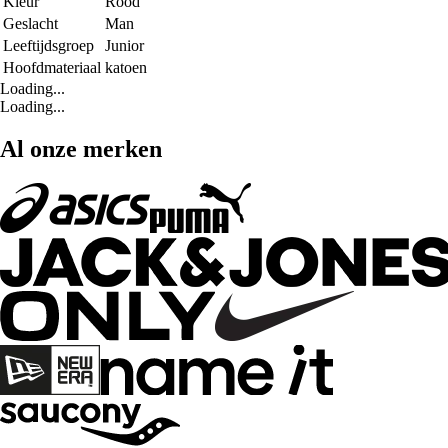
Kleur
Rood
Geslacht
Man
Leeftijdsgroep
Junior
Hoofdmateriaal
katoen
Loading...
Loading...
Al onze merken