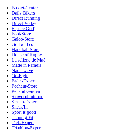
Basket-Center
Daily Bikers
Direct Running
Direct-Volley
Espace Golf
Foot-Store
Galop-Store
Golf and co
Handball-Store
House of Rugby
La sellerie de Maé
Made in Paradis
Nauti-wave
On-Fight
Padel-Expert
Pecheur-Store
Pet and Garden
Slowood Interior
Smash-Expert
Sneak'In
Sport is good
Training-Fit
Trek-Expert
Triathlon-Expert