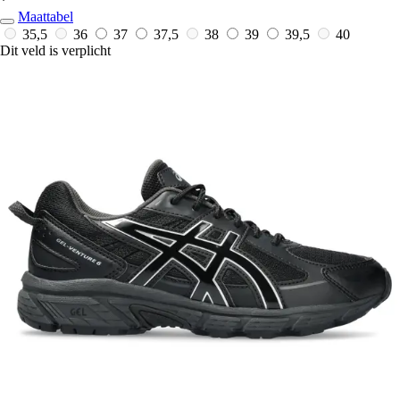
*
Maattabel
35,5
36
37
37,5
38
39
39,5
40
Dit veld is verplicht