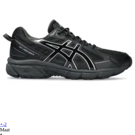
+-2
Maat