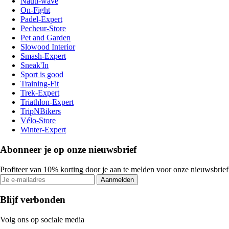
Nauti-wave
On-Fight
Padel-Expert
Pecheur-Store
Pet and Garden
Slowood Interior
Smash-Expert
Sneak'In
Sport is good
Training-Fit
Trek-Expert
Triathlon-Expert
TripNBikers
Vélo-Store
Winter-Expert
Abonneer je op onze nieuwsbrief
Profiteer van 10% korting door je aan te melden voor onze nieuwsbrief
Aanmelden
Blijf verbonden
Volg ons op sociale media