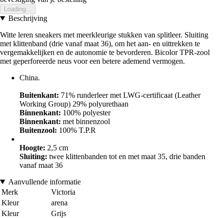
Loading...
Beschrijving
Witte leren sneakers met meerkleurige stukken van splitleer. Sluiting
met klittenband (drie vanaf maat 36), om het aan- en uittrekken te
vergemakkelijken en de autonomie te bevorderen. Bicolor TPR-zool
met geperforeerde neus voor een betere ademend vermogen.
China.
Buitenkant:
71% runderleer met LWG-certificaat (Leather
Working Group) 29% polyurethaan
Binnenkant:
100% polyester
Binnenkant:
met binnenzool
Buitenzool:
100% T.P.R
Hoogte:
2,5 cm
Sluiting:
twee klittenbanden tot en met maat 35, drie banden
vanaf maat 36
Aanvullende informatie
Merk
Victoria
Kleur
arena
Kleur
Grijs