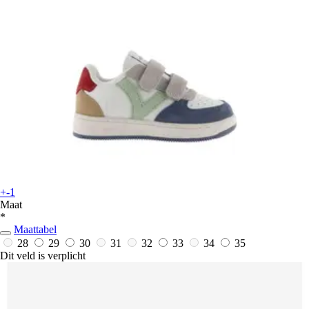
+-1
Maat
*
Maattabel
28
29
30
31
32
33
34
35
Dit veld is verplicht