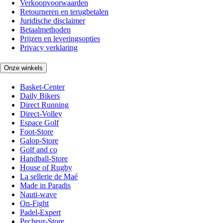
Verkoopvoorwaarden
Retourneren en terugbetalen
Juridische disclaimer
Betaalmethoden
Prijzen en leveringsopties
Privacy verklaring
Onze winkels
Basket-Center
Daily Bikers
Direct Running
Direct-Volley
Espace Golf
Foot-Store
Galop-Store
Golf and co
Handball-Store
House of Rugby
La sellerie de Maé
Made in Paradis
Nauti-wave
On-Fight
Padel-Expert
Pecheur-Store