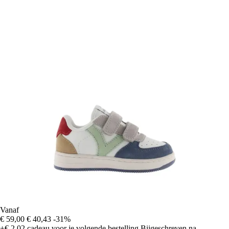
Vanaf
€ 59,00
€ 40,43
-31%
+€ 2,02
cadeau voor je volgende bestelling
Bijgeschreven na