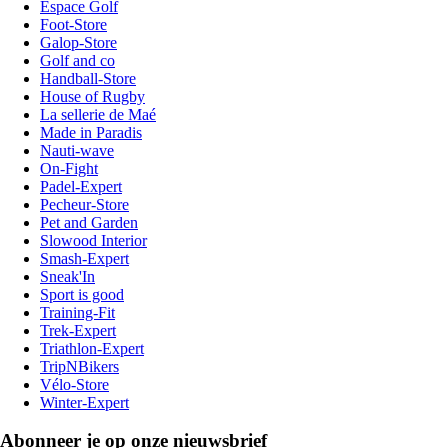
Espace Golf
Foot-Store
Galop-Store
Golf and co
Handball-Store
House of Rugby
La sellerie de Maé
Made in Paradis
Nauti-wave
On-Fight
Padel-Expert
Pecheur-Store
Pet and Garden
Slowood Interior
Smash-Expert
Sneak'In
Sport is good
Training-Fit
Trek-Expert
Triathlon-Expert
TripNBikers
Vélo-Store
Winter-Expert
Abonneer je op onze nieuwsbrief