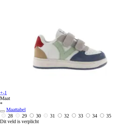
+-1
Maat
*
Maattabel
28
29
30
31
32
33
34
35
Dit veld is verplicht