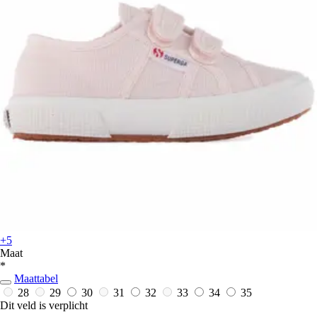
+5
Maat
*
Maattabel
28
29
30
31
32
33
34
35
Dit veld is verplicht