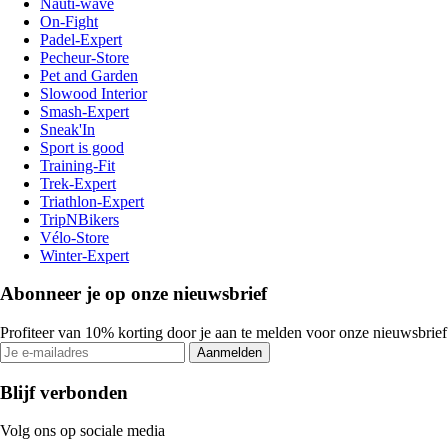
Nauti-wave
On-Fight
Padel-Expert
Pecheur-Store
Pet and Garden
Slowood Interior
Smash-Expert
Sneak'In
Sport is good
Training-Fit
Trek-Expert
Triathlon-Expert
TripNBikers
Vélo-Store
Winter-Expert
Abonneer je op onze nieuwsbrief
Profiteer van 10% korting door je aan te melden voor onze nieuwsbrief
Aanmelden
Blijf verbonden
Volg ons op sociale media