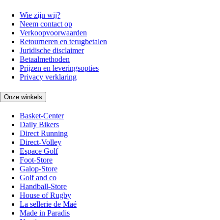
Wie zijn wij?
Neem contact op
Verkoopvoorwaarden
Retourneren en terugbetalen
Juridische disclaimer
Betaalmethoden
Prijzen en leveringsopties
Privacy verklaring
Onze winkels
Basket-Center
Daily Bikers
Direct Running
Direct-Volley
Espace Golf
Foot-Store
Galop-Store
Golf and co
Handball-Store
House of Rugby
La sellerie de Maé
Made in Paradis