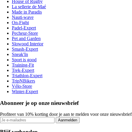
House of Rugby
La sellerie de Maé
Made in Paradis
Nauti-wave
On-Fight
Padel-Expert
Pecheur-Store
Pet and Garden
Slowood Interior
Smash-Expert
Sneak'In
Sport is good
Training-Fit
Trek-Expert
Triathlon-Expert
TripNBikers
Vélo-Store
Winter-Expert
Abonneer je op onze nieuwsbrief
Profiteer van 10% korting door je aan te melden voor onze nieuwsbrief
Aanmelden
Blijf verbonden