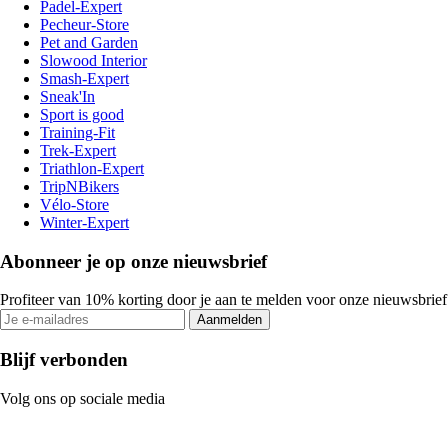
Padel-Expert
Pecheur-Store
Pet and Garden
Slowood Interior
Smash-Expert
Sneak'In
Sport is good
Training-Fit
Trek-Expert
Triathlon-Expert
TripNBikers
Vélo-Store
Winter-Expert
Abonneer je op onze nieuwsbrief
Profiteer van 10% korting door je aan te melden voor onze nieuwsbrief
Aanmelden
Blijf verbonden
Volg ons op sociale media