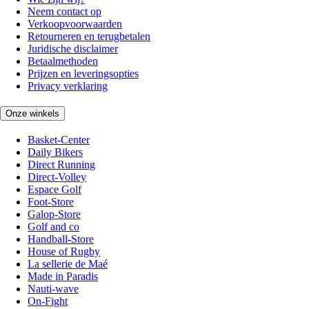
Neem contact op
Verkoopvoorwaarden
Retourneren en terugbetalen
Juridische disclaimer
Betaalmethoden
Prijzen en leveringsopties
Privacy verklaring
Onze winkels
Basket-Center
Daily Bikers
Direct Running
Direct-Volley
Espace Golf
Foot-Store
Galop-Store
Golf and co
Handball-Store
House of Rugby
La sellerie de Maé
Made in Paradis
Nauti-wave
On-Fight