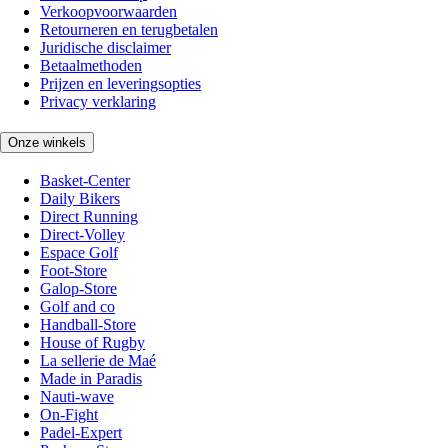
Verkoopvoorwaarden
Retourneren en terugbetalen
Juridische disclaimer
Betaalmethoden
Prijzen en leveringsopties
Privacy verklaring
Onze winkels
Basket-Center
Daily Bikers
Direct Running
Direct-Volley
Espace Golf
Foot-Store
Galop-Store
Golf and co
Handball-Store
House of Rugby
La sellerie de Maé
Made in Paradis
Nauti-wave
On-Fight
Padel-Expert