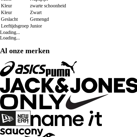
Kleur
zwarte schoonheid
Kleur
Zwart
Geslacht
Gemengd
Leeftijdsgroep
Junior
Loading...
Loading...
Al onze merken