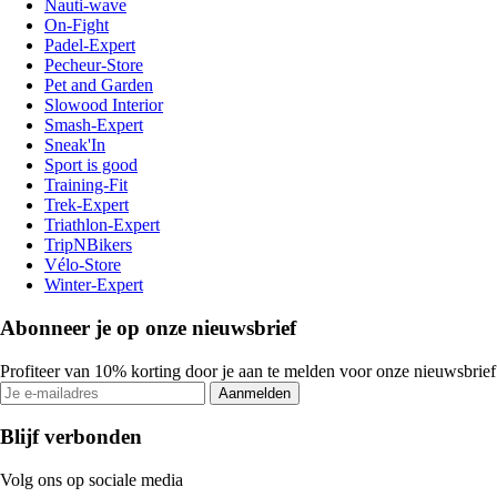
Nauti-wave
On-Fight
Padel-Expert
Pecheur-Store
Pet and Garden
Slowood Interior
Smash-Expert
Sneak'In
Sport is good
Training-Fit
Trek-Expert
Triathlon-Expert
TripNBikers
Vélo-Store
Winter-Expert
Abonneer je op onze nieuwsbrief
Profiteer van 10% korting door je aan te melden voor onze nieuwsbrief
Aanmelden
Blijf verbonden
Volg ons op sociale media