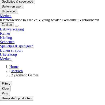
Spelletjes & speelgoed
Buiten en sport
Uitverkoop
Merken
Klantenservice in Frankrijk
Veilig betalen
Gemakkelijk retourneren
Zoeken
Babyverzorging
Kamer
Kleding
Schoenen
Spelletjes & speelgoed
Buiten en sport
Uitverkoop
Merken
Home
/
Merken
/
Zygomatic Games
Filters
Kleur
Prijs
Bekijk de 3 producten