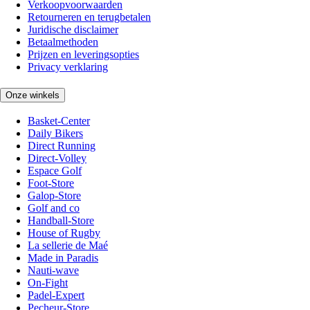
Verkoopvoorwaarden
Retourneren en terugbetalen
Juridische disclaimer
Betaalmethoden
Prijzen en leveringsopties
Privacy verklaring
Onze winkels
Basket-Center
Daily Bikers
Direct Running
Direct-Volley
Espace Golf
Foot-Store
Galop-Store
Golf and co
Handball-Store
House of Rugby
La sellerie de Maé
Made in Paradis
Nauti-wave
On-Fight
Padel-Expert
Pecheur-Store