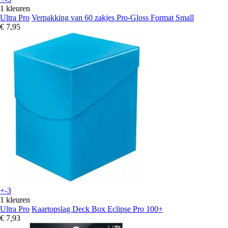
1 kleuren
Ultra Pro
Verpakking van 60 zakjes Pro-Gloss Format Small
€ 7,95
+-3
1 kleuren
Ultra Pro
Kaartopslag Deck Box Eclipse Pro 100+
€ 7,93