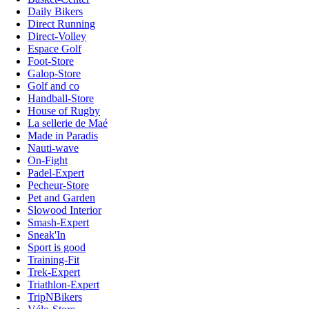
Daily Bikers
Direct Running
Direct-Volley
Espace Golf
Foot-Store
Galop-Store
Golf and co
Handball-Store
House of Rugby
La sellerie de Maé
Made in Paradis
Nauti-wave
On-Fight
Padel-Expert
Pecheur-Store
Pet and Garden
Slowood Interior
Smash-Expert
Sneak'In
Sport is good
Training-Fit
Trek-Expert
Triathlon-Expert
TripNBikers