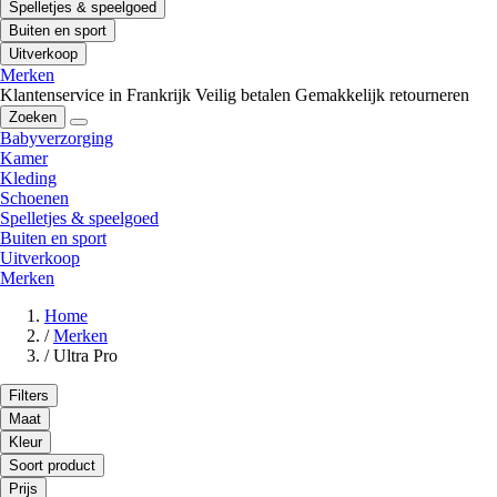
Spelletjes & speelgoed
Buiten en sport
Uitverkoop
Merken
Klantenservice in Frankrijk
Veilig betalen
Gemakkelijk retourneren
Zoeken
Babyverzorging
Kamer
Kleding
Schoenen
Spelletjes & speelgoed
Buiten en sport
Uitverkoop
Merken
Home
/
Merken
/
Ultra Pro
Filters
Maat
Kleur
Soort product
Prijs