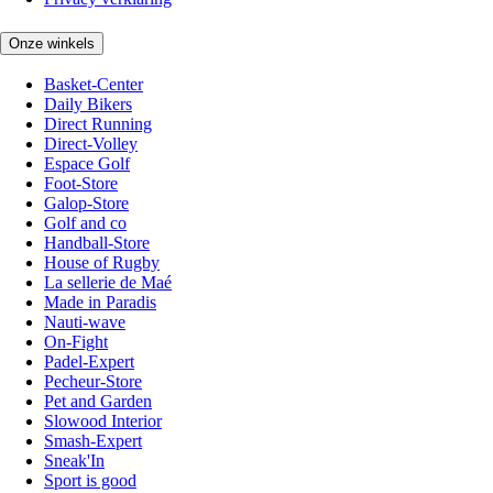
Onze winkels
Basket-Center
Daily Bikers
Direct Running
Direct-Volley
Espace Golf
Foot-Store
Galop-Store
Golf and co
Handball-Store
House of Rugby
La sellerie de Maé
Made in Paradis
Nauti-wave
On-Fight
Padel-Expert
Pecheur-Store
Pet and Garden
Slowood Interior
Smash-Expert
Sneak'In
Sport is good