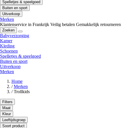
Spelletjes & speelgoed
Buiten en sport
Uitverkoop
Merken
Klantenservice in Frankrijk
Veilig betalen
Gemakkelijk retourneren
Zoeken
Babyverzorging
Kamer
Kleding
Schoenen
Spelletjes & speelgoed
Buiten en sport
Uitverkoop
Merken
Home
/
Merken
/
Trollkids
Filters
Maat
Kleur
Leeftijdsgroep
Soort product