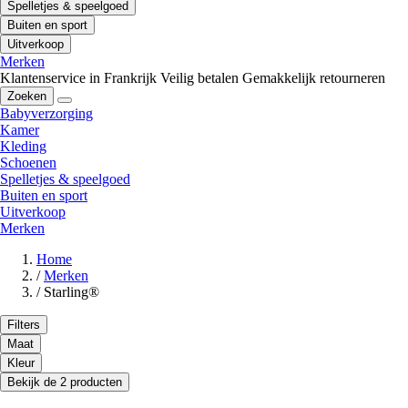
Spelletjes & speelgoed
Buiten en sport
Uitverkoop
Merken
Klantenservice in Frankrijk
Veilig betalen
Gemakkelijk retourneren
Zoeken
Babyverzorging
Kamer
Kleding
Schoenen
Spelletjes & speelgoed
Buiten en sport
Uitverkoop
Merken
Home
/
Merken
/
Starling®
Filters
Maat
Kleur
Bekijk de 2 producten