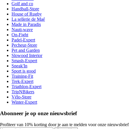
Golf and co
Handball-Store
House of Rugby
La sellerie de Maé
Made in Paradis
Nauti-wave
On-Fight
Padel-Expert
Pecheur-Store
Pet and Garden
Slowood Interior
Smash-Expert
Sneak'In
Sport is good
Training-Fit
Trek-Expert
Triathlon-Expert
TripNBikers
Vélo-Store
Winter-Expert
Abonneer je op onze nieuwsbrief
Profiteer van 10% korting door je aan te melden voor onze nieuwsbrief