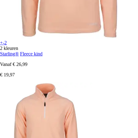
+-2
2 kleuren
Starling®
Fleece kind
Vanaf
€ 26,99
€ 19,97