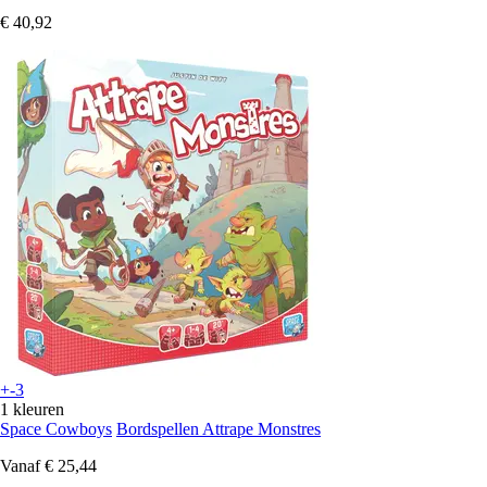
€ 40,92
+-3
1 kleuren
Space Cowboys
Bordspellen Attrape Monstres
Vanaf
€ 25,44