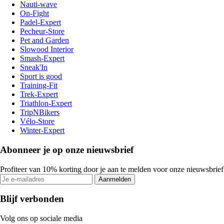
Nauti-wave
On-Fight
Padel-Expert
Pecheur-Store
Pet and Garden
Slowood Interior
Smash-Expert
Sneak'In
Sport is good
Training-Fit
Trek-Expert
Triathlon-Expert
TripNBikers
Vélo-Store
Winter-Expert
Abonneer je op onze nieuwsbrief
Profiteer van 10% korting door je aan te melden voor onze nieuwsbrief
Aanmelden
Blijf verbonden
Volg ons op sociale media