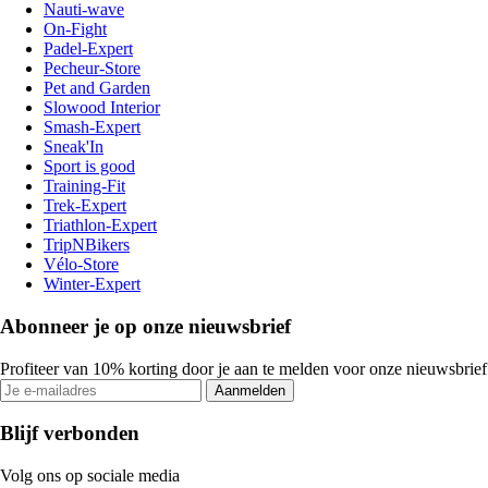
Nauti-wave
On-Fight
Padel-Expert
Pecheur-Store
Pet and Garden
Slowood Interior
Smash-Expert
Sneak'In
Sport is good
Training-Fit
Trek-Expert
Triathlon-Expert
TripNBikers
Vélo-Store
Winter-Expert
Abonneer je op onze nieuwsbrief
Profiteer van 10% korting door je aan te melden voor onze nieuwsbrief
Aanmelden
Blijf verbonden
Volg ons op sociale media