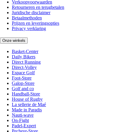
Verkoopvoorwaarden
Retourneren en terugbetalen
Juridische disclaimer
Betaalmethoden
Prijzen en leveringsopties
Privacy verklaring
Onze winkels
Basket-Center
Daily Bikers
Direct Running
Direct-Volley
Espace Golf
Foot-Store
Galop-Store
Golf and co
Handball-Store
House of Rugby
La sellerie de Maé
Made in Paradis
Nauti-wave
On-Fight
Padel-Expert
Pecheur-Store