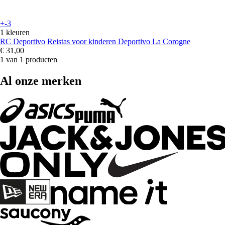
+-3
1 kleuren
RC Deportivo
Reistas voor kinderen Deportivo La Corogne
€ 31,00
1 van 1 producten
Al onze merken